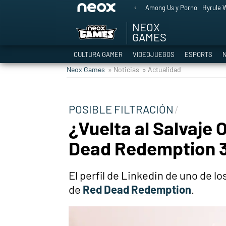
Among Us y Porno
Hyrule W
NEOX
GAMES
CULTURA GAMER
VIDEOJUEGOS
ESPORTS
N
Neox Games
» Noticias
» Actualidad
POSIBLE FILTRACIÓN
¿Vuelta al Salvaje
Dead Redemption 3,
El perfil de Linkedin de uno de l
de
Red Dead Redemption
.