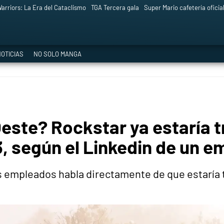
arriors: La Era del Cataclismo
TGA Tercera gala
Super Mario cafetería oficia
OTICIAS
NO SOLO MANGA
 Oeste? Rockstar ya estaría 
 según el Linkedin de un 
os empleados habla directamente de que estaría t