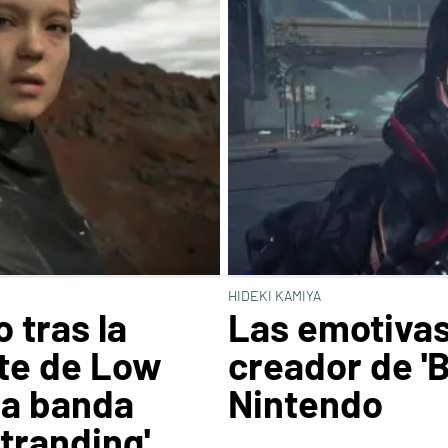
HIDEKI KAMIYA
 tras la
Las emotivas
te de Low
creador de 'B
la banda
Nintendo
tranding'