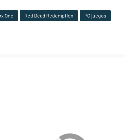
ox One
Red Dead Redemption
PC juegos