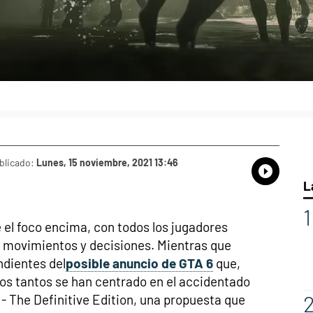
blicado:
Lunes, 15 noviembre, 2021 13:46
Whatsap
Compart
Fac
L
el foco encima, con todos los jugadores
 movimientos y decisiones. Mientras que
ndientes del
posible anuncio de GTA 6
que,
tros tantos se han centrado en el accidentado
 - The Definitive Edition, una propuesta que