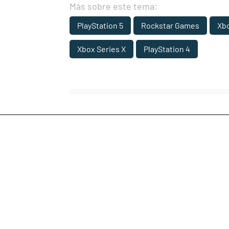
Más sobre este tema:
PlayStation 5
Rockstar Games
Xb
Xbox Series X
PlayStation 4