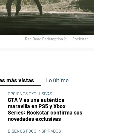
Red Dead Redemption 2
Rockstar
p
ir
ebook
Twitter
Linkedin
Flipboard
as más vistas
Lo último
OPCIONES EXCLUSIVAS
GTA V es una auténtica
maravilla en PS5 y Xbox
Series: Rockstar confirma sus
novedades exclusivas
DISEÑOS POCO INSPIRADOS