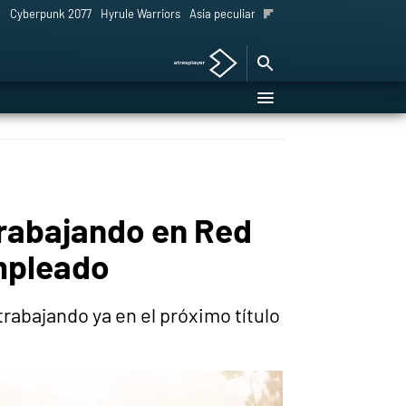
l
Cyberpunk 2077
Hyrule Warriors
Asia peculiar tradición
trabajando en Red
empleado
rabajando ya en el próximo título