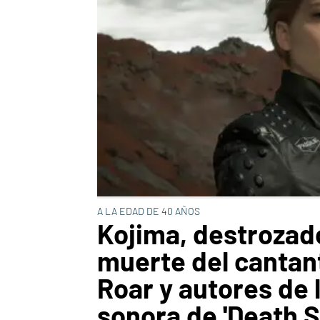
A LA EDAD DE 40 AÑOS
Kojima, destrozado
muerte del cantan
Roar y autores de 
sonora de 'Death S