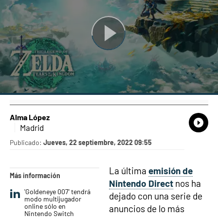
Alma López
What
Comp
Madrid
Publicado:
Jueves, 22 septiembre, 2022 09:55
La última
emisión de
Más información
Nintendo Direct
nos ha
'Goldeneye 007' tendrá
dejado con una serie de
modo multijugador
online sólo en
anuncios de lo más
Nintendo Switch