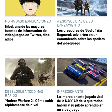
NO HA DADO EXPLICACIONES
A ESCASOS DÍAS DE SU
LANZAMIENTO
Nibel, una de las mayores
Los creadores de 'God of War
fuentes de información de
Ragnarok' advierten en un
videojuegos en Twitter, dice
comunicado sobre los spoílers
adiós
del videojuego
DESBLOQUEA TODO MÁS
IMPRESIONANTE
RÁPIDO
La impresionante jugada viral
'Modern Warfare 2': Cómo subir
de la NASCAR de la que todos
rápidamente de nivel
hablan y su piloto aprendió en
un videojuego