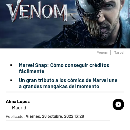
Venom
Marvel
Marvel Snap: Cómo conseguir créditos
fácilmente
Un gran tributo a los cómics de Marvel une
a grandes mangakas del momento
Alma López
What
Comp
Madrid
Publicado:
Viernes, 28 octubre, 2022 13:29