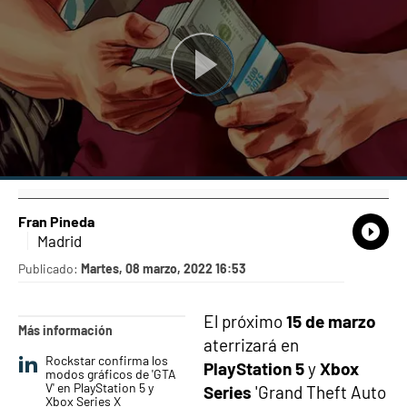
Fran Pineda
What
Comp
Madrid
Publicado:
Martes, 08 marzo, 2022 16:53
El próximo
15 de marzo
Más información
aterrizará en
Rockstar confirma los
PlayStation 5
y
Xbox
modos gráficos de 'GTA
V' en PlayStation 5 y
Series
'Grand Theft Auto
Xbox Series X