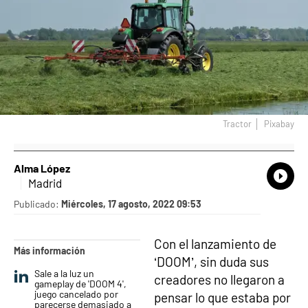
Tractor
Pixabay
Alma López
What
Comp
Madrid
Publicado:
Miércoles, 17 agosto, 2022 09:53
Con el lanzamiento de
Más información
‘DOOM’, sin duda sus
Sale a la luz un
creadores no llegaron a
gameplay de 'DOOM 4',
juego cancelado por
pensar lo que estaba por
parecerse demasiado a