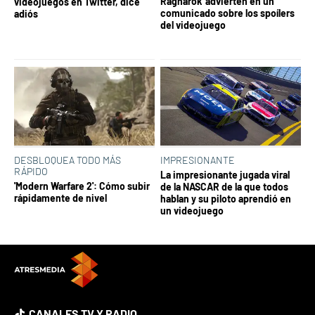
Ragnarok' advierten en un
videojuegos en Twitter, dice
comunicado sobre los spoílers
adiós
del videojuego
DESBLOQUEA TODO MÁS
IMPRESIONANTE
RÁPIDO
La impresionante jugada viral
'Modern Warfare 2': Cómo subir
de la NASCAR de la que todos
rápidamente de nivel
hablan y su piloto aprendió en
un videojuego
CANALES TV Y RADIO