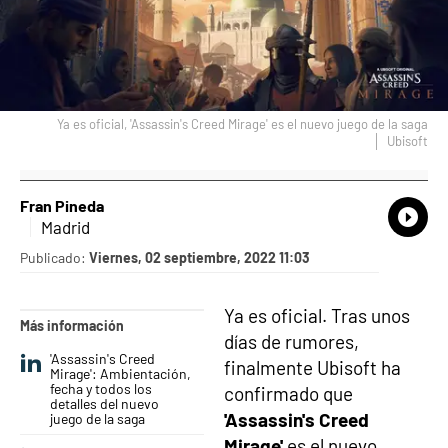
Ya es oficial, 'Assassin's Creed Mirage' es el nuevo juego de la saga
Ubisoft
Fran Pineda
What
Comp
Madrid
Publicado:
Viernes, 02 septiembre, 2022 11:03
Ya es oficial. Tras unos
Más información
días de rumores,
'Assassin's Creed
finalmente Ubisoft ha
Mirage': Ambientación,
fecha y todos los
confirmado que
detalles del nuevo
'Assassin's Creed
juego de la saga
Mirage'
es el nuevo