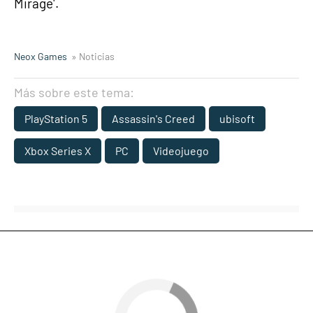
Mirage'.
Neox Games
» Noticias
Más sobre este tema:
PlayStation 5
Assassin's Creed
ubisoft
Xbox Series X
PC
Videojuego