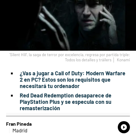
'Silent Hill', la saga de terror por excelencia, regresa por partida triple:
Todos los detalles y tráilers
Konami
¿Vas a jugar a Call of Duty: Modern Warfare
2 en PC? Estos son los requisitos que
necesitará tu ordenador
Red Dead Redemption desaparece de
PlayStation Plus y se especula con su
remasterización
Fran Pineda
What
Comp
Madrid