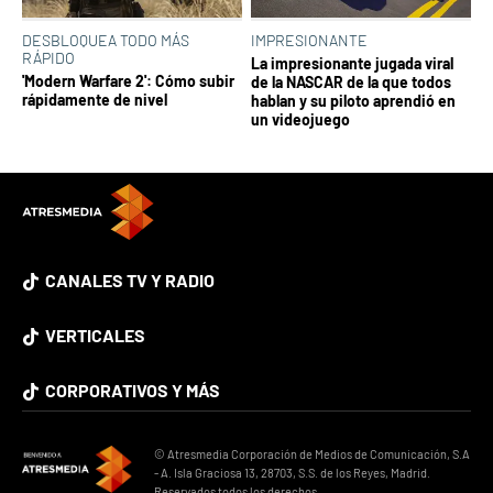
DESBLOQUEA TODO MÁS
IMPRESIONANTE
RÁPIDO
La impresionante jugada viral
'Modern Warfare 2': Cómo subir
de la NASCAR de la que todos
rápidamente de nivel
hablan y su piloto aprendió en
un videojuego
CANALES TV Y RADIO
VERTICALES
CORPORATIVOS Y MÁS
© Atresmedia Corporación de Medios de Comunicación, S.A
- A. Isla Graciosa 13, 28703, S.S. de los Reyes, Madrid.
Reservados todos los derechos