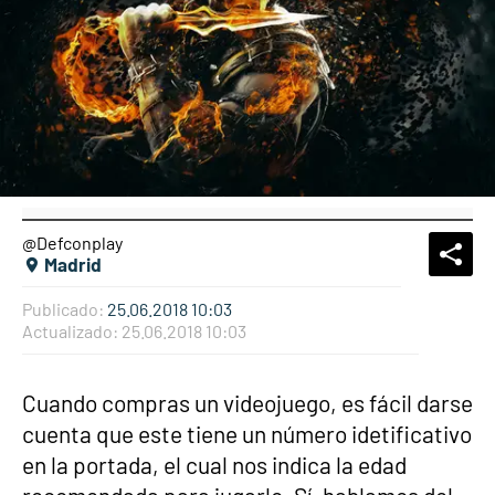
@Defconplay
What
Comp
Madrid
Publicado:
25.06.2018 10:03
Actualizado:
25.06.2018 10:03
Cuando compras un videojuego, es fácil darse
cuenta que este tiene un número idetificativo
en la portada, el cual nos indica la edad