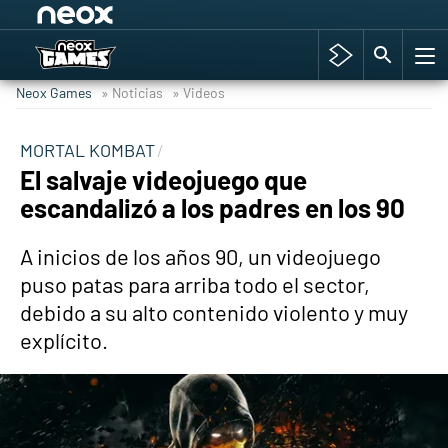
Among Us y Porno
Hyrule Warriors: La Era del Cataclismo
Neox Games
» Noticias
» Videos
TGA Tercera gala
Super Mario cafetería oficial
MORTAL KOMBAT
El salvaje videojuego que
Cyberpunk 2077
escandalizó a los padres en los 90
Hyrule Warriors
Asia peculiar tradición
A inicios de los años 90, un videojuego
puso patas para arriba todo el sector,
debido a su alto contenido violento y muy
explícito.