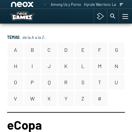
Among Us y Porno
Hyrule Warriors: La Era del 
TEMAS
, de la A a la Z:
A
B
C
D
E
F
G
H
I
J
K
L
M
N
O
P
Q
R
S
T
U
V
W
X
Y
Z
#
eCopa