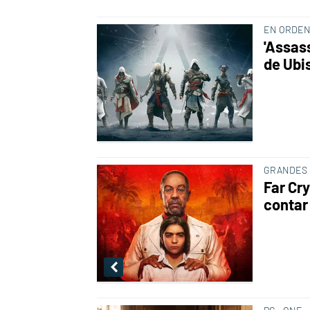
EN ORDEN
'Assass
de Ubi
GRANDES
Far Cr
contar 