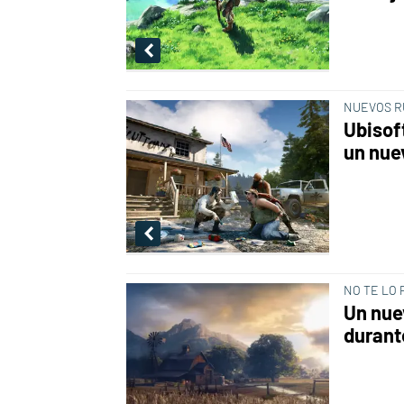
NUEVOS 
Ubisoft
un nue
NO TE LO 
Un nue
durant