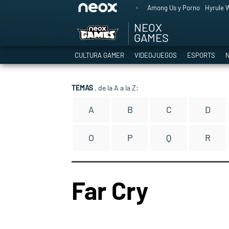
Among Us y Porno
Hyrule W
NEOX
GAMES
CULTURA GAMER
VIDEOJUEGOS
ESPORTS
N
TEMAS
, de la A a la Z:
A
B
C
D
O
P
Q
R
Far Cry