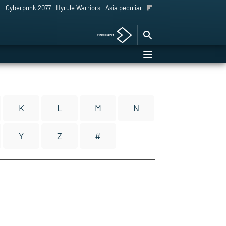
l
Cyberpunk 2077
Hyrule Warriors
Asia peculiar tradición
K
L
M
N
Y
Z
#