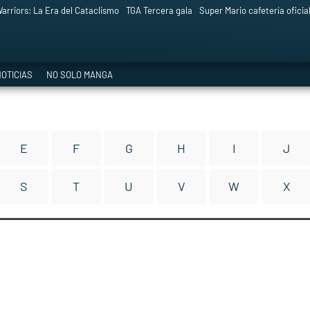
arriors: La Era del Cataclismo
TGA Tercera gala
Super Mario cafetería oficia
OTICIAS
NO SOLO MANGA
E
F
G
H
I
J
S
T
U
V
W
X