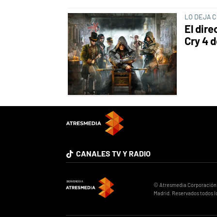
LO DEJA 
El dire
Cry 4 d
CANALES TV Y RADIO
© Atresmedia Corporación de
Madrid. Reservados todos l