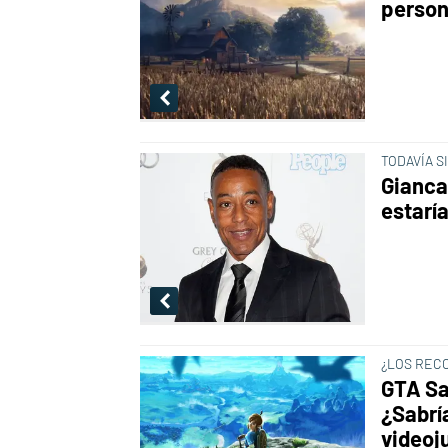
person
TODAVÍA S
Gianca
estaría
¿LOS REC
GTA Sa
¿Sabrí
videoj