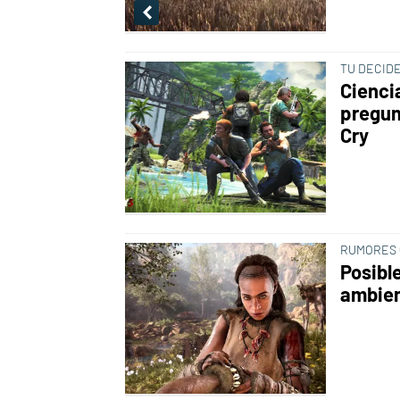
TU DECID
Cienci
pregun
Cry
RUMORES 
Posible
ambien