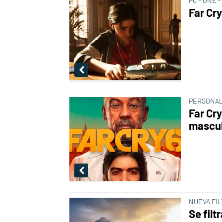
PC - ONE -
Far Cry
PERSONAL
Far Cry
mascul
NUEVA FI
Se filt