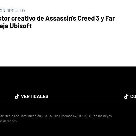
CON ORGULLO
ctor creativo de Assassin's Creed 3 y Far
eja Ubisoft
VERTICALES
CO
 Medios de Comunicación, S.A - A. Isla Graciosa 13, 28703, S.S. de los Reyes,
os derechos