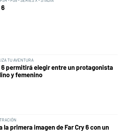
 PS4 - PS5 - SERIES X - STADIA
 6
IZA TU AVENTURA
 6 permitirá elegir entre un protagonista
ino y femenino
LTRACIÓN
ra la primera imagen de Far Cry 6 con un