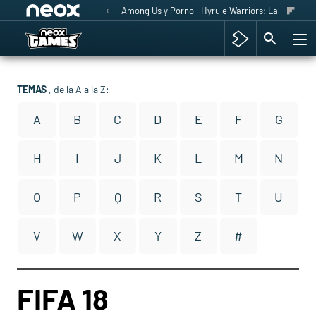
Among Us y Porno
Hyrule Warriors: La Era del 
TEMAS
, de la A a la Z:
A
B
C
D
E
F
G
H
I
J
K
L
M
N
O
P
Q
R
S
T
U
V
W
X
Y
Z
#
FIFA 18