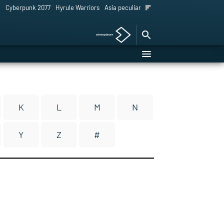
l
Cyberpunk 2077
Hyrule Warriors
Asia peculiar tradición
K
L
M
N
Y
Z
#