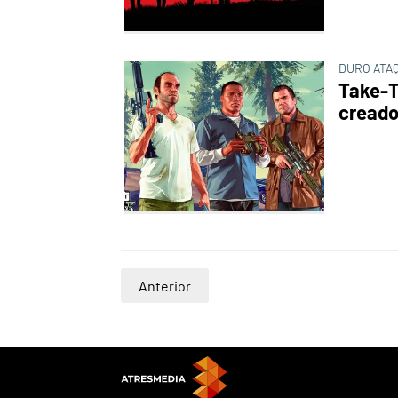
DURO ATA
Take-T
creado
Anterior