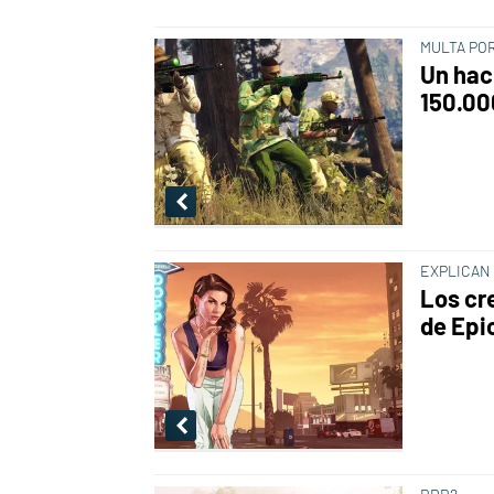
MULTA PO
Un hac
150.00
EXPLICAN 
Los cr
de Epi