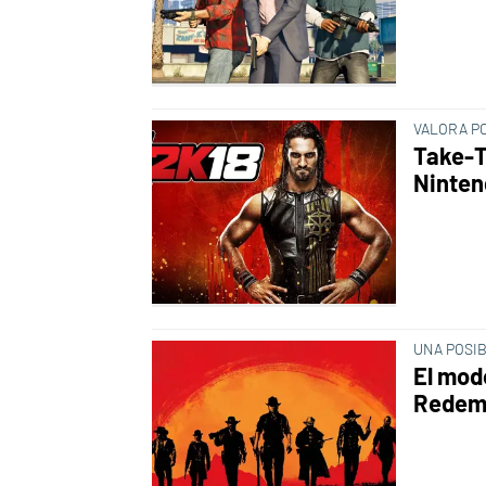
VALORA P
Take-T
Ninten
UNA POSIB
El mod
Redem