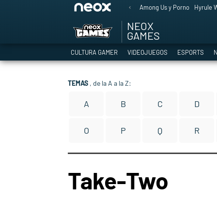
Among Us y Porno
Hyrule W
NEOX
GAMES
CULTURA GAMER
VIDEOJUEGOS
ESPORTS
N
TEMAS
, de la A a la Z:
A
B
C
D
O
P
Q
R
Take-Two