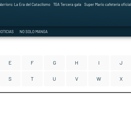
arriors: La Era del Cataclismo
TGA Tercera gala
Super Mario cafetería oficia
OTICIAS
NO SOLO MANGA
E
F
G
H
I
J
S
T
U
V
W
X