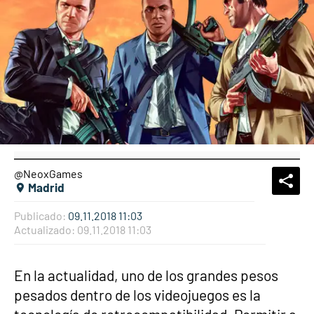
@NeoxGames
What
Comp
Madrid
Publicado:
09.11.2018 11:03
Actualizado:
09.11.2018 11:03
En la actualidad, uno de los grandes pesos
pesados dentro de los videojuegos es la