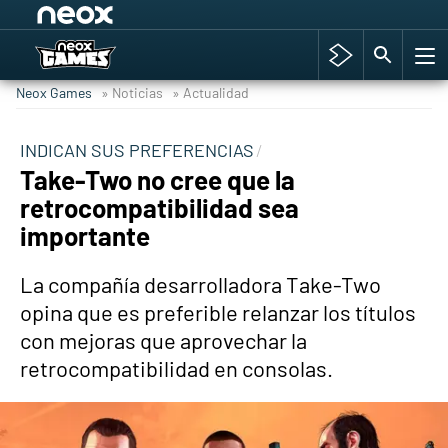
Among Us y Porno
Hyrule Warriors: La Era del Cataclismo
Neox Games
» Noticias
» Actualidad
TGA Tercera gala
Super Mario cafetería oficial
INDICAN SUS PREFERENCIAS
Take-Two no cree que la
Cyberpunk 2077
retrocompatibilidad sea
Hyrule Warriors
importante
Asia peculiar tradición
La compañía desarrolladora Take-Two
opina que es preferible relanzar los títulos
con mejoras que aprovechar la
retrocompatibilidad en consolas.