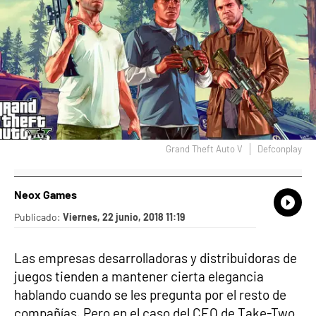
Grand Theft Auto V
Defconplay
Neox Games
What
Comp
Publicado:
Viernes, 22 junio, 2018 11:19
Las empresas desarrolladoras y distribuidoras de
juegos tienden a mantener cierta elegancia
hablando cuando se les pregunta por el resto de
compañías. Pero en el caso del CEO de Take-Two,