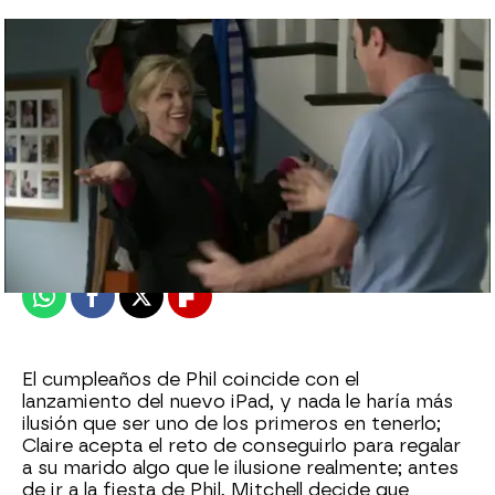
neox
Publicado:
05 de noviembre de 2015, 11:49
Whatsapp
Facebook
X
Flipboard
El cumpleaños de Phil coincide con el
lanzamiento del nuevo iPad, y nada le haría más
ilusión que ser uno de los primeros en tenerlo;
Claire acepta el reto de conseguirlo para regalar
a su marido algo que le ilusione realmente; antes
de ir a la fiesta de Phil, Mitchell decide que