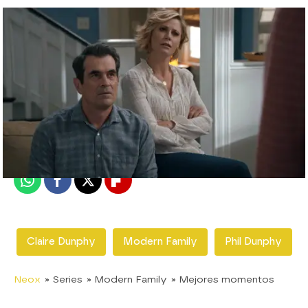
neox
Madrid
Publicado:
14 de noviembre de 2019, 09:36
Whatsapp
Facebook
X
Flipboard
Claire Dunphy
Modern Family
Phil Dunphy
Neox
» Series
» Modern Family
» Mejores momentos