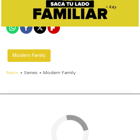
Madrid
Publicado:
08 de junio de 2018, 16:15
Whatsapp
Facebook
X
Flipboard
Modern Family
Neox
» Series
» Modern Family