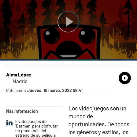
Alma López
What
Comp
Madrid
Publicado:
Jueves, 10 marzo, 2022 09:41
Los videojuegos son un
Más información
mundo de
5 videojuegos de
oportunidades. De todos
'Batman' para disfrutar
un poco más del
los géneros y estilos, los
estreno de su película