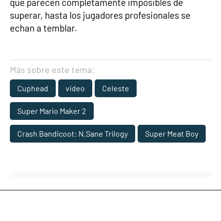
que parecen completamente imposibles de
superar, hasta los jugadores profesionales se
echan a temblar.
Más sobre este tema:
Cuphead
video
Celeste
Super Mario Maker 2
Crash Bandicoot: N.Sane Trilogy
Super Meat Boy