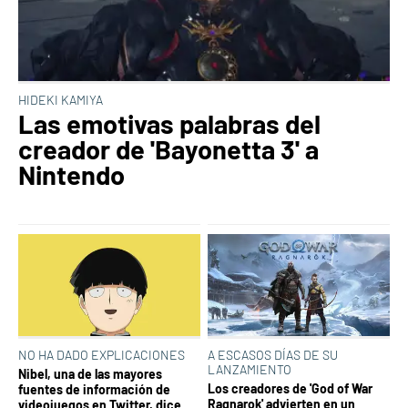
HIDEKI KAMIYA
Las emotivas palabras del
creador de 'Bayonetta 3' a
Nintendo
NO HA DADO EXPLICACIONES
A ESCASOS DÍAS DE SU
LANZAMIENTO
Nibel, una de las mayores
Los creadores de 'God of War
fuentes de información de
Ragnarok' advierten en un
videojuegos en Twitter, dice