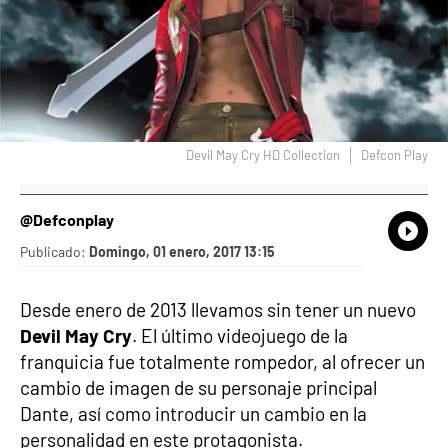
Devil May Cry HD Collection
Defcon Play
@Defconplay
What
Comp
Publicado:
Domingo, 01 enero, 2017 13:15
Desde enero de 2013 llevamos sin tener un nuevo
Devil May Cry
. El último videojuego de la
franquicia fue totalmente rompedor, al ofrecer un
cambio de imagen de su personaje principal
Dante, así como introducir un cambio en la
personalidad en este protagonista.