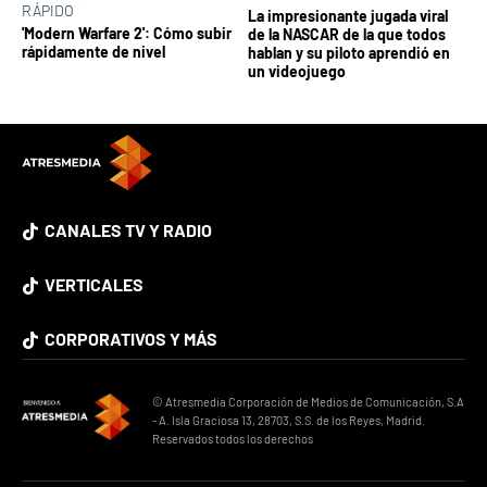
RÁPIDO
La impresionante jugada viral
'Modern Warfare 2': Cómo subir
de la NASCAR de la que todos
rápidamente de nivel
hablan y su piloto aprendió en
un videojuego
CANALES TV Y RADIO
VERTICALES
CORPORATIVOS Y MÁS
© Atresmedia Corporación de Medios de Comunicación, S.A
- A. Isla Graciosa 13, 28703, S.S. de los Reyes, Madrid.
Reservados todos los derechos