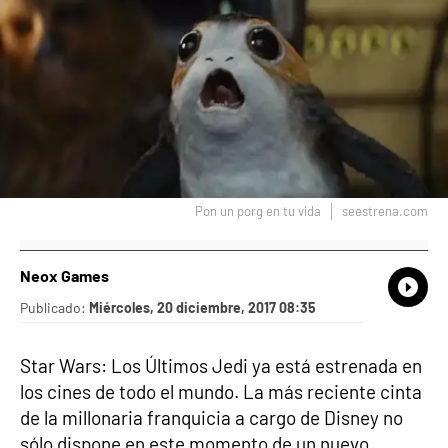
Pon un porg en tu vida
seestrena.com
Neox Games
What
Comp
Publicado:
Miércoles, 20 diciembre, 2017 08:35
Star Wars: Los Últimos Jedi ya está estrenada en
los cines de todo el mundo. La más reciente cinta
de la millonaria franquicia a cargo de Disney no
sólo dispone en este momento de un nuevo