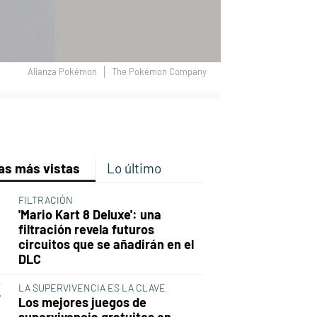
Alianza Pokémon
The Pokémon Company
p
ir
ebook
Twitter
Linkedin
Flipboard
as más vistas
Lo último
FILTRACIÓN
'Mario Kart 8 Deluxe': una
filtración revela futuros
circuitos que se añadirán en el
DLC
LA SUPERVIVENCIA ES LA CLAVE
Los mejores juegos de
supervivencia gratuitos en