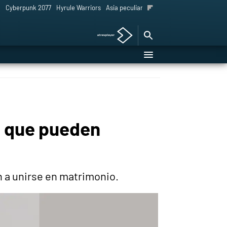
l
Cyberpunk 2077
Hyrule Warriors
Asia peculiar tradición
as que pueden
n a unirse en matrimonio.