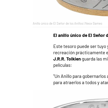
Anillo único de El Señor de los Anillos | Neox Games
El anillo único de El Señor 
Este tesoro puede ser tuyo y
recreación prácticamente ex
J.R.R. Tolkien
guarda las mi
películas:
"Un Anillo para gobernarlos 
para atraerlos a todos y atar