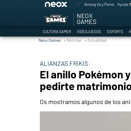
Among Us y Porno
Hyrule W
NEOX
GAMES
CULTURA GAMER
VIDEOJUEGOS
ESPORTS
N
Neox Games
» Noticias
» Actualidad
ALIANZAS FRIKIS
El anillo Pokémon y
pedirte matrimoni
Os mostramos algunos de los anil