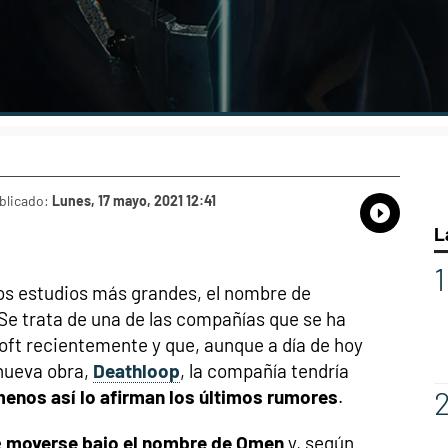
blicado:
Lunes, 17 mayo, 2021 12:41
Whatsap
Compart
Fac
L
os estudios más grandes, el nombre de
Se trata de una de las compañías que se ha
oft recientemente y que, aunque a día de hoy
 nueva obra,
Deathloop
, la compañía tendría
menos así lo afirman los últimos rumores
.
e
moverse bajo el nombre de Omen
y, según