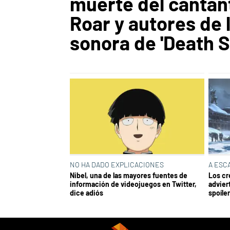
muerte del cantan
Roar y autores de 
sonora de 'Death S
NO HA DADO EXPLICACIONES
A ESC
Nibel, una de las mayores fuentes de
Los cr
información de videojuegos en Twitter,
advier
dice adiós
spoíle