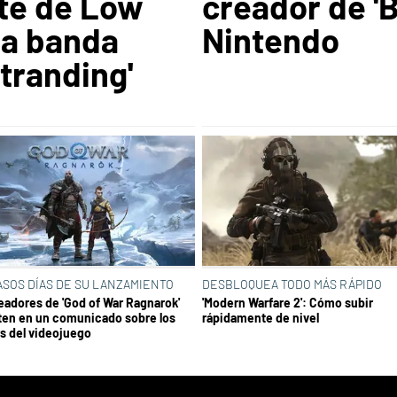
te de Low
creador de 'B
la banda
Nintendo
tranding'
ASOS DÍAS DE SU LANZAMIENTO
DESBLOQUEA TODO MÁS RÁPIDO
eadores de 'God of War Ragnarok'
'Modern Warfare 2': Cómo subir
ten en un comunicado sobre los
rápidamente de nivel
rs del videojuego