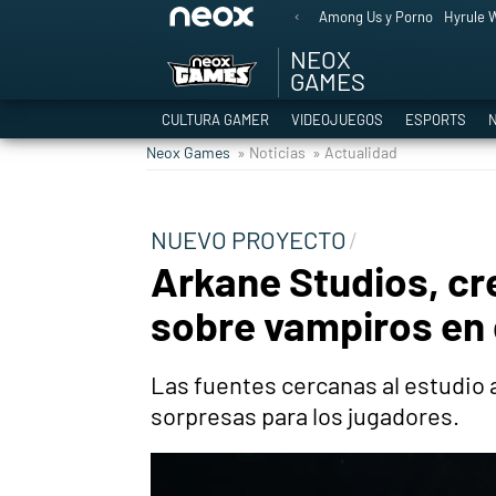
Among Us y Porno
Hyrule W
NEOX
GAMES
CULTURA GAMER
VIDEOJUEGOS
ESPORTS
N
Neox Games
» Noticias
» Actualidad
NUEVO PROYECTO
Arkane Studios, cr
sobre vampiros en 
Las fuentes cercanas al estudio
sorpresas para los jugadores.