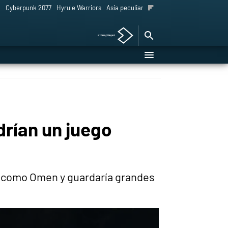
l
Cyberpunk 2077
Hyrule Warriors
Asia peculiar tradición
drían un juego
r como Omen y guardaría grandes