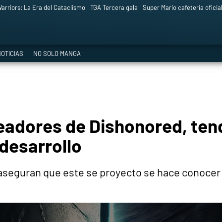
arriors: La Era del Cataclismo
TGA Tercera gala
Super Mario cafetería oficia
OTICIAS
NO SOLO MANGA
eadores de Dishonored, ten
desarrollo
 aseguran que este se proyecto se hace conoce