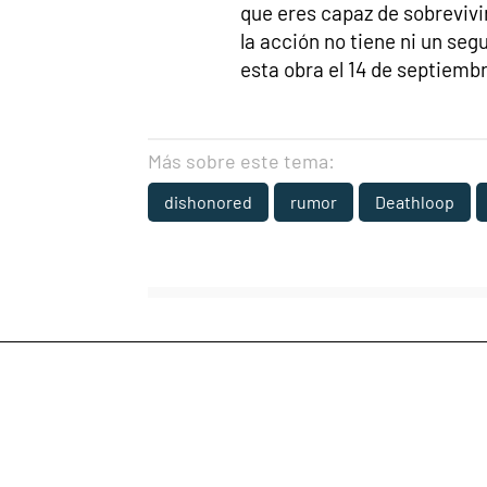
que eres capaz de sobrevivi
la acción no tiene ni un se
esta obra el 14 de septiemb
Más sobre este tema:
dishonored
rumor
Deathloop