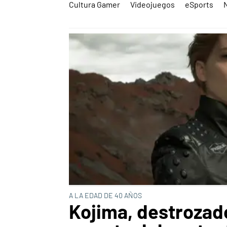
Cultura Gamer
Videojuegos
eSports
A LA EDAD DE 40 AÑOS
Kojima, destrozado