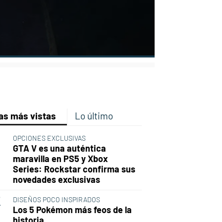
p
ir
ebook
Twitter
Linkedin
Flipboard
as más vistas
Lo último
OPCIONES EXCLUSIVAS
GTA V es una auténtica
maravilla en PS5 y Xbox
Series: Rockstar confirma sus
novedades exclusivas
DISEÑOS POCO INSPIRADOS
Los 5 Pokémon más feos de la
historia