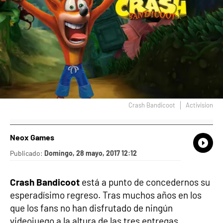
Crash Bandicoot
Activision
Neox Games
What
Comp
Publicado:
Domingo, 28 mayo, 2017 12:12
Crash Bandicoot
está a punto de concedernos su
esperadísimo regreso. Tras muchos años en los
que los fans no han disfrutado de ningún
videojuego a la altura de las tres entregas