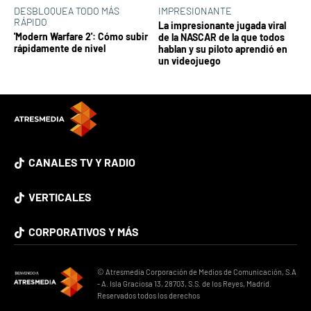
DESBLOQUEA TODO MÁS
IMPRESIONANTE
RÁPIDO
La impresionante jugada viral
'Modern Warfare 2': Cómo subir
de la NASCAR de la que todos
rápidamente de nivel
hablan y su piloto aprendió en
un videojuego
CANALES TV Y RADIO
VERTICALES
CORPORATIVOS Y MÁS
© Atresmedia Corporación de Medios de Comunicación, S.A
- A. Isla Graciosa 13, 28703, S.S. de los Reyes, Madrid.
Reservados todos los derechos