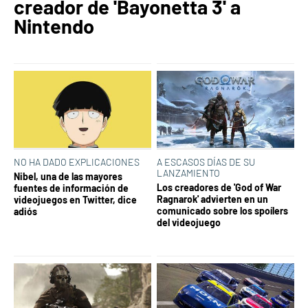
creador de 'Bayonetta 3' a
Nintendo
NO HA DADO EXPLICACIONES
A ESCASOS DÍAS DE SU
LANZAMIENTO
Nibel, una de las mayores
Los creadores de 'God of War
fuentes de información de
Ragnarok' advierten en un
videojuegos en Twitter, dice
comunicado sobre los spoílers
adiós
del videojuego