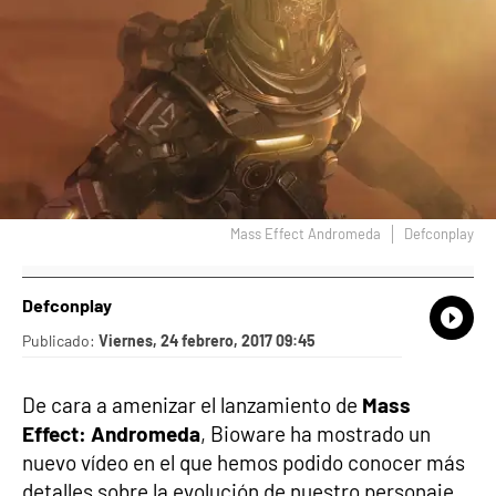
Mass Effect Andromeda
Defconplay
Defconplay
What
Comp
Publicado:
Viernes, 24 febrero, 2017 09:45
De cara a amenizar el lanzamiento de
Mass
Effect: Andromeda
, Bioware ha mostrado un
nuevo vídeo en el que hemos podido conocer más
detalles sobre la evolución de nuestro personaje