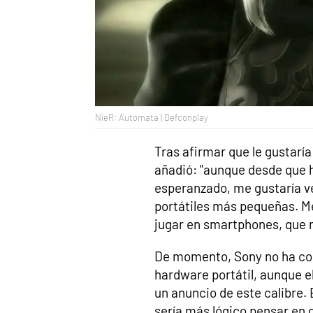
NieR: Automata | Defconplay
Tras afirmar que le gustarí
añadió: "aunque desde que 
esperanzado, me gustaría v
portátiles más pequeñas. Me
jugar en smartphones, que n
De momento, Sony no ha con
hardware portátil, aunque e
un anuncio de este calibre. 
sería más lógico pensar en 