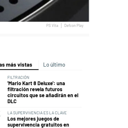
PS Vita
Defcon Play
p
ir
ebook
Twitter
Linkedin
Flipboard
as más vistas
Lo último
FILTRACIÓN
'Mario Kart 8 Deluxe': una
filtración revela futuros
circuitos que se añadirán en el
DLC
LA SUPERVIVENCIA ES LA CLAVE
Los mejores juegos de
supervivencia gratuitos en