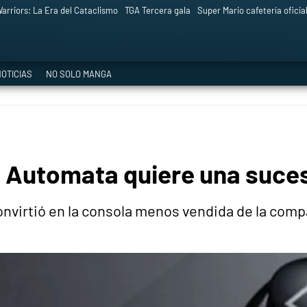
arriors: La Era del Cataclismo
TGA Tercera gala
Super Mario cafetería oficia
OTICIAS
NO SOLO MANGA
: Automata quiere una suces
onvirtió en la consola menos vendida de la com