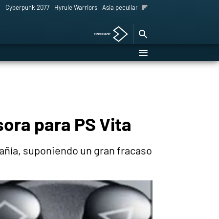
l
Cyberpunk 2077
Hyrule Warriors
Asia peculiar tradición
ora para PS Vita
pañía, suponiendo un gran fracaso