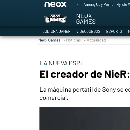
Among Us y Porno
Hyrule W
NEOX
GAMES
CULTURA GAMER
VIDEOJUEGOS
ESPORTS
N
Neox Games
» Noticias
» Actualidad
LA NUEVA PSP
El creador de NieR
La máquina portátil de Sony se c
comercial.