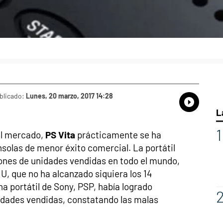
blicado:
Lunes, 20 marzo, 2017 14:28
Whatsap
Compart
Fac
L
el mercado,
PS Vita
prácticamente se ha
nsolas de menor éxito comercial. La portátil
lones de unidades vendidas en todo el mundo,
 U, que no ha alcanzado siquiera los 14
a portátil de Sony, PSP, había logrado
idades vendidas, constatando las malas