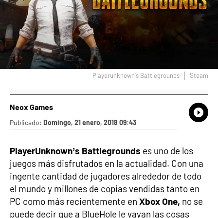
Playerunknown's Battlegrounds
Steam
Neox Games
What
Comp
Publicado:
Domingo, 21 enero, 2018 09:43
PlayerUnknown’s Battlegrounds
es uno de los
juegos más disfrutados en la actualidad. Con una
ingente cantidad de jugadores alrededor de todo
el mundo y millones de copias vendidas tanto en
PC como más recientemente en
Xbox One,
no se
puede decir que a BlueHole le vayan las cosas