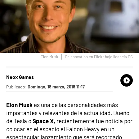
Elon Musk
OnInnovation en Flickr bajo licencia CC
Neox Games
What
Comp
Publicado:
Domingo, 18 marzo, 2018 11:17
Elon Musk
es una de las personalidades más
importantes y relevantes de la actualidad. Dueño
de Tesla o
Space X
, recientemente fue noticia por
colocar en el espacio el Falcon Heavy en un
espectacular lanzamiento que será recordado