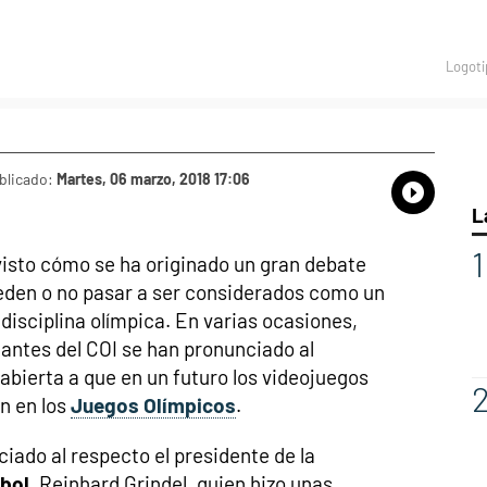
Logoti
blicado:
Martes, 06 marzo, 2018 17:06
Whatsap
Compart
Fac
L
visto cómo se ha originado un gran debate
den o no pasar a ser considerados como un
disciplina olímpica. En varias ocasiones,
antes del COI se han pronunciado al
abierta a que en un futuro los videojuegos
n en los
Juegos Olímpicos
.
iado al respecto el presidente de la
bol
, Reinhard Grindel, quien hizo unas