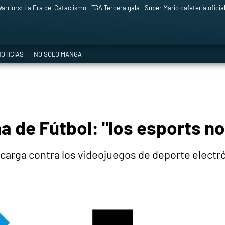
arriors: La Era del Cataclismo
TGA Tercera gala
Super Mario cafetería oficia
OTICIAS
NO SOLO MANGA
 de Fútbol: "los esports n
 carga contra los videojuegos de deporte electr