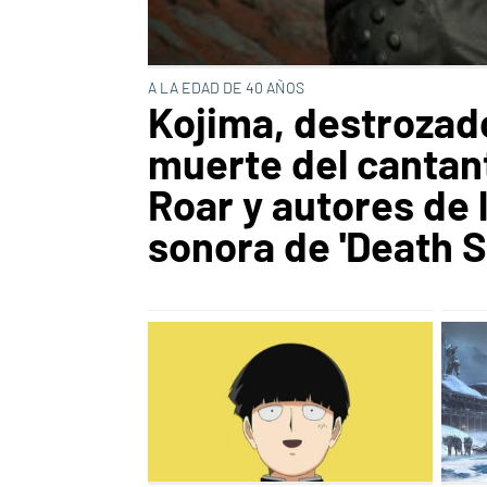
A LA EDAD DE 40 AÑOS
Kojima, destrozado
muerte del cantan
Roar y autores de 
sonora de 'Death S