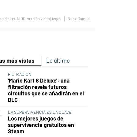
po de los JJOO, versión videojuegos
Neox Games
p
ir
ebook
Twitter
Linkedin
Flipboard
as más vistas
Lo último
FILTRACIÓN
'Mario Kart 8 Deluxe': una
filtración revela futuros
circuitos que se añadirán en el
DLC
LA SUPERVIVENCIA ES LA CLAVE
Los mejores juegos de
supervivencia gratuitos en
Steam