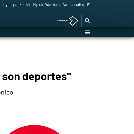
l
Cyberpunk 2077
Hyrule Warriors
Asia peculiar tradición
o son deportes"
ónico.