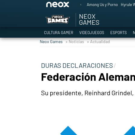
Among Us y Porno
Hyrule W
NEOX
GAMES
CULTURA GAMER
VIDEOJUEGOS
ESPORTS
N
Neox Games
» Noticias
» Actualidad
DURAS DECLARACIONES
Federación Alemana
Su presidente, Reinhard Grindel,