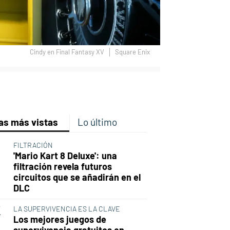
Cindy en Final Fantasy XV
Square Enix
p
ir
ebook
Twitter
Linkedin
Flipboard
as más vistas
Lo último
FILTRACIÓN
'Mario Kart 8 Deluxe': una
filtración revela futuros
circuitos que se añadirán en el
DLC
LA SUPERVIVENCIA ES LA CLAVE
Los mejores juegos de
supervivencia gratuitos en