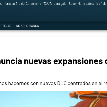
arriors: La Era del Cataclismo
TGA Tercera gala
Super Mario cafetería oficia
OTICIAS
NO SOLO MANGA
nuncia nuevas expansiones 
emos hacernos con nuevos DLC centrados en el r