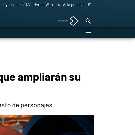
l
Cyberpunk 2077
Hyrule Warriors
Asia peculiar tradición
que ampliarán su
esto de personajes.