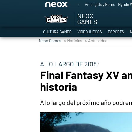
Among Us y Porno
Hyrule W
NEOX
GAMES
CULTURA GAMER
VIDEOJUEGOS
ESPORTS
N
Neox Games
» Noticias
» Actualidad
A LO LARGO DE 2018
Final Fantasy XV a
historia
A lo largo del próximo año podr