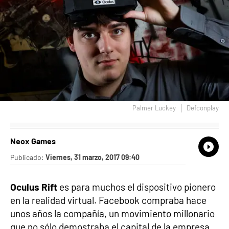
Palmer Luckey
Defconplay
Neox Games
What
Comp
Publicado:
Viernes, 31 marzo, 2017 09:40
Oculus Rift
es para muchos el dispositivo pionero
en la realidad virtual. Facebook compraba hace
unos años la compañía, un movimiento millonario
que no sólo demostraba el capital de la empresa