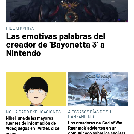
HIDEKI KAMIYA
Las emotivas palabras del
creador de 'Bayonetta 3' a
Nintendo
NO HA DADO EXPLICACIONES
A ESCASOS DÍAS DE SU
LANZAMIENTO
Nibel, una de las mayores
Los creadores de 'God of War
fuentes de información de
Ragnarok' advierten en un
videojuegos en Twitter, dice
comunicado sobre los spoílers
adiós