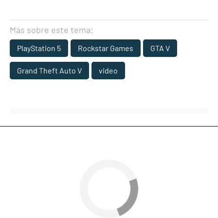
Más sobre este tema:
PlayStation 5
Rockstar Games
GTA V
Grand Theft Auto V
video