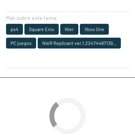
Más sobre este tema:
ps4
Square Enix
Nier
Xbox One
PC juegos
NieR Replicant ver.1.22474487139...