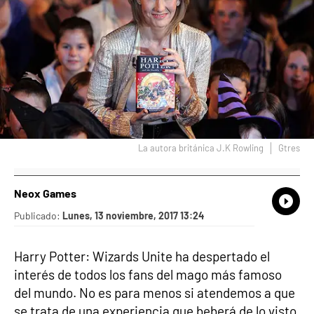
La autora británica J.K Rowling
Gtres
Neox Games
What
Comp
Publicado:
Lunes, 13 noviembre, 2017 13:24
Harry Potter: Wizards Unite ha despertado el
interés de todos los fans del mago más famoso
del mundo. No es para menos si atendemos a que
se trata de una experiencia que beberá de lo visto