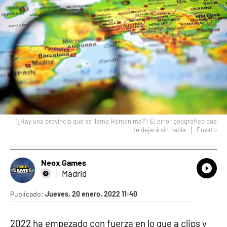
"¿Hay una provincia que se llama Homónima?": El error geográfico que
te dejará sin habla
Envato
Neox Games
What
Comp
Madrid
Publicado:
Jueves, 20 enero, 2022 11:40
2022 ha empezado con fuerza en lo que a clips y