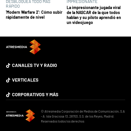
DESBLOQUEA TODO MÁS
IMPRESIONANTE
RÁPIDO
La impresionante jugada viral
'Modern Warfare 2': Cómo subir
de la NASCAR de la que todos
rápidamente de nivel
hablan y su piloto aprendió en
un videojuego
CANALES TV Y RADIO
VERTICALES
CORPORATIVOS Y MÁS
© Atresmedia Corporación de Medios de Comunicación, S.A
- A. Isla Graciosa 13, 28703, S.S. de los Reyes, Madrid.
Reservados todos los derechos