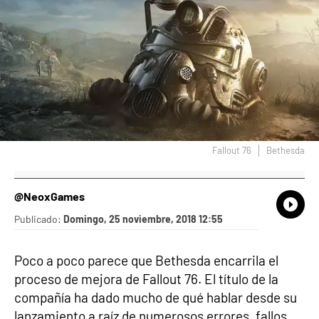
Fallout 76
Bethesda
@NeoxGames
What
Comp
Publicado:
Domingo, 25 noviembre, 2018 12:55
Poco a poco parece que Bethesda encarrila el
proceso de mejora de Fallout 76. El título de la
compañía ha dado mucho de qué hablar desde su
lanzamiento a raíz de numerosos errores, fallos