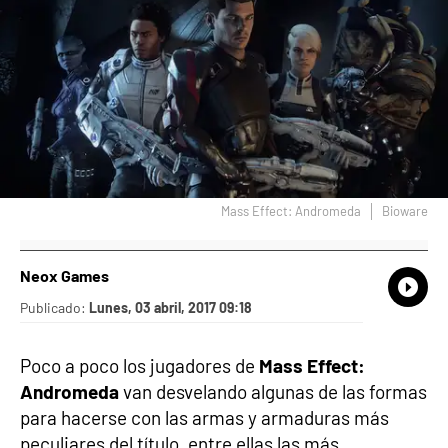
Mass Effect: Andromeda
Bioware
Neox Games
What
Comp
Publicado:
Lunes, 03 abril, 2017 09:18
Poco a poco los jugadores de
Mass Effect:
Andromeda
van desvelando algunas de las formas
para hacerse con las armas y armaduras más
peculiares del título, entre ellas las más