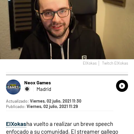
ElXokas
Twitch ElXokas
Neox Games
What
Comp
Madrid
Actualizado:
Viernes, 02 julio, 2021 11:30
Publicado:
Viernes, 02 julio, 2021 11:29
ElXokas
ha vuelto a realizar un breve speech
enfocado a su comunidad. El streamer gallego