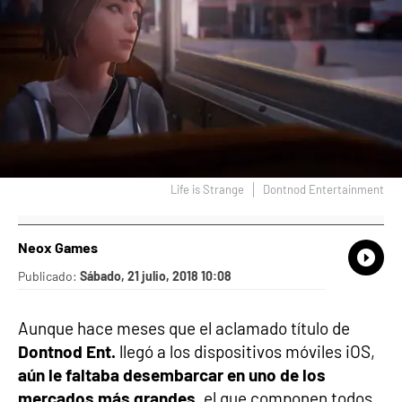
Life is Strange
Dontnod Entertainment
Neox Games
What
Comp
Publicado:
Sábado, 21 julio, 2018 10:08
Aunque hace meses que el aclamado título de
Dontnod Ent.
llegó a los dispositivos móviles iOS,
aún le faltaba desembarcar en uno de los
mercados más grandes
, el que componen todos