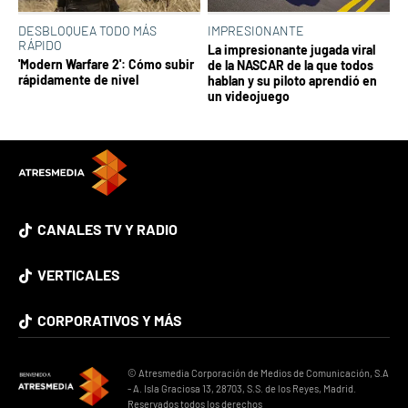
DESBLOQUEA TODO MÁS
IMPRESIONANTE
RÁPIDO
La impresionante jugada viral
'Modern Warfare 2': Cómo subir
de la NASCAR de la que todos
rápidamente de nivel
hablan y su piloto aprendió en
un videojuego
CANALES TV Y RADIO
VERTICALES
CORPORATIVOS Y MÁS
© Atresmedia Corporación de Medios de Comunicación, S.A
- A. Isla Graciosa 13, 28703, S.S. de los Reyes, Madrid.
Reservados todos los derechos