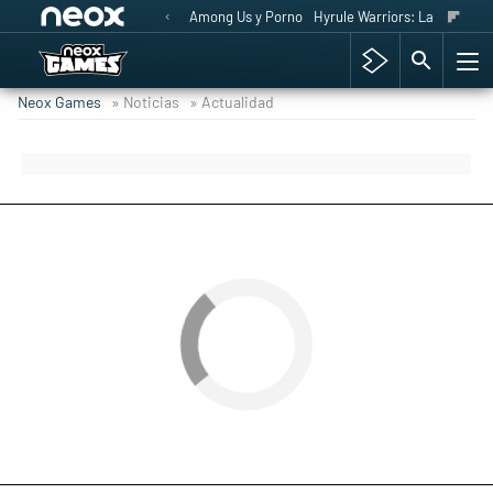
Among Us y Porno
Hyrule Warriors: La Era del 
Neox Games
» Noticias
» Actualidad