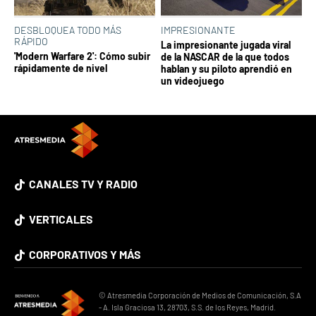
DESBLOQUEA TODO MÁS
IMPRESIONANTE
RÁPIDO
La impresionante jugada viral
'Modern Warfare 2': Cómo subir
de la NASCAR de la que todos
rápidamente de nivel
hablan y su piloto aprendió en
un videojuego
CANALES TV Y RADIO
VERTICALES
CORPORATIVOS Y MÁS
© Atresmedia Corporación de Medios de Comunicación, S.A
- A. Isla Graciosa 13, 28703, S.S. de los Reyes, Madrid.