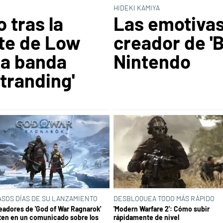
HIDEKI KAMIYA
 tras la
Las emotivas
te de Low
creador de 'B
la banda
Nintendo
tranding'
ASOS DÍAS DE SU LANZAMIENTO
DESBLOQUEA TODO MÁS RÁPIDO
eadores de 'God of War Ragnarok'
'Modern Warfare 2': Cómo subir
ten en un comunicado sobre los
rápidamente de nivel