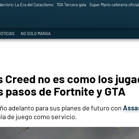
arriors: La Era del Cataclismo
TGA Tercera gala
Super Mario cafetería oficia
OTICIAS
NO SOLO MANGA
s Creed no es como los jug
s pasos de Fortnite y GTA
ño adelanto para sus planes de futuro con
Assa
ula de juego como servicio.