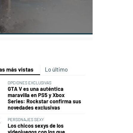
p
ir
ebook
Twitter
Linkedin
Flipboard
as más vistas
Lo último
OPCIONES EXCLUSIVAS
GTA V es una auténtica
maravilla en PS5 y Xbox
Series: Rockstar confirma sus
novedades exclusivas
PERSONAJES SEXY
Los chicos sexys de los
videojuegos con los que