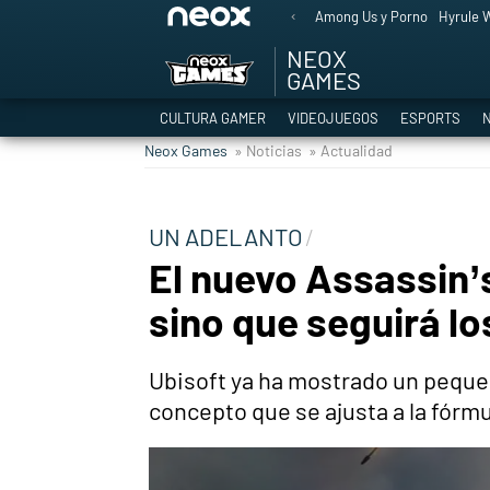
Among Us y Porno
Hyrule W
NEOX
GAMES
CULTURA GAMER
VIDEOJUEGOS
ESPORTS
N
Neox Games
» Noticias
» Actualidad
UN ADELANTO
El nuevo Assassin’
sino que seguirá lo
Ubisoft ya ha mostrado un peque
concepto que se ajusta a la fórm