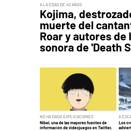
A LA EDAD DE 40 AÑOS
Kojima, destrozado
muerte del cantan
Roar y autores de 
sonora de 'Death S
NO HA DADO EXPLICACIONES
A ESC
Nibel, una de las mayores fuentes de
Los cr
información de videojuegos en Twitter,
advier