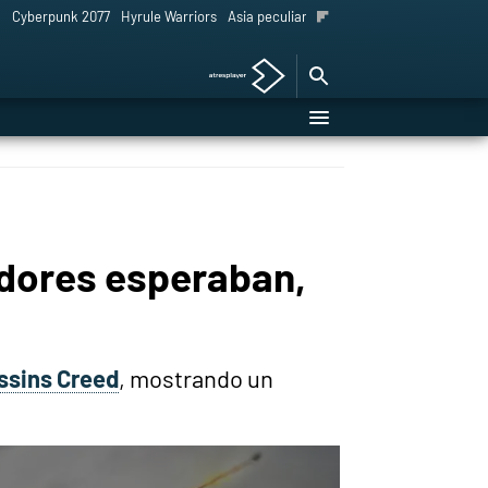
l
Cyberpunk 2077
Hyrule Warriors
Asia peculiar tradición
adores esperaban,
ssins Creed
, mostrando un