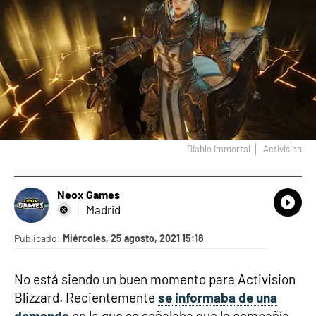
Diablo Immortal
Activision
Neox Games
What
Comp
Madrid
Publicado:
Miércoles, 25 agosto, 2021 15:18
No está siendo un buen momento para Activision
Blizzard. Recientemente
se informaba de una
demanda
en la que se señalaba que la compañía