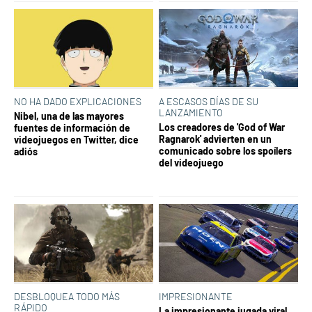
NO HA DADO EXPLICACIONES
A ESCASOS DÍAS DE SU
LANZAMIENTO
Nibel, una de las mayores
Los creadores de 'God of War
fuentes de información de
Ragnarok' advierten en un
videojuegos en Twitter, dice
comunicado sobre los spoílers
adiós
del videojuego
DESBLOQUEA TODO MÁS
IMPRESIONANTE
RÁPIDO
La impresionante jugada viral