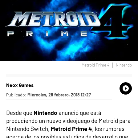
Metroid Prime 4
Nintendo
Neox Games
What
Comp
Publicado:
Miércoles, 28 febrero, 2018 12:27
Desde que
Nintendo
anunció que está
produciendo un nuevo videojuego de Metroid para
Nintendo Switch,
Metroid Prime 4
, los rumores
acerca de los posibles estudios de desarrollo que