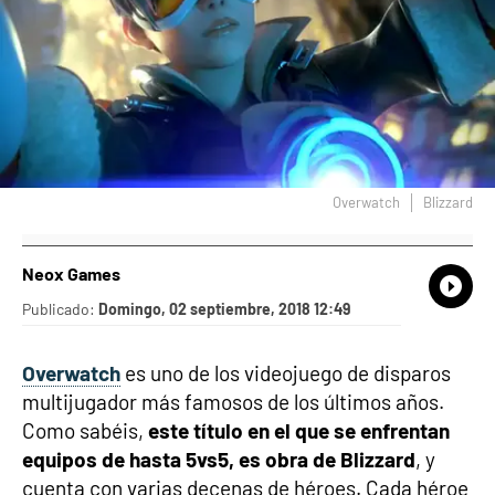
Overwatch
Blizzard
Neox Games
What
Comp
Publicado:
Domingo, 02 septiembre, 2018 12:49
Overwatch
es uno de los videojuego de disparos
multijugador más famosos de los últimos años.
Como sabéis,
este título en el que se enfrentan
equipos de hasta 5vs5, es obra de Blizzard
, y
cuenta con varias decenas de héroes. Cada héroe