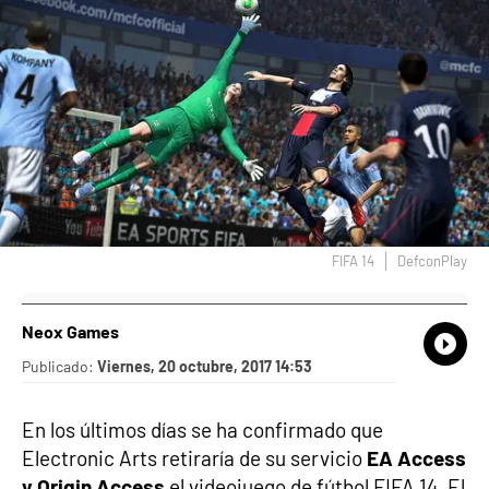
FIFA 14
DefconPlay
Neox Games
What
Comp
Publicado:
Viernes, 20 octubre, 2017 14:53
En los últimos días se ha confirmado que
Electronic Arts retiraría de su servicio
EA Access
y Origin Access
el videojuego de fútbol FIFA 14. El