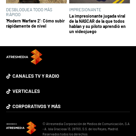
DESBLOQUEA TODO MÁS
IMPRESIONANTE
RÁPIDO
La impresionante jugada viral
'Modern Warfare 2': Cómo subir
de la NASCAR de la que todos
rápidamente de nivel
hablan y su piloto aprendió en
un videojuego
CANALES TV Y RADIO
VERTICALES
CORPORATIVOS Y MÁS
© Atresmedia Corporación de Medios de Comunicación, S.A
- A. Isla Graciosa 13, 28703, S.S. de los Reyes, Madrid.
Reservados todos los derechos