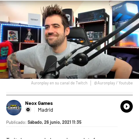
Auronplay en su canal de Twitch
@Auronplay / Youtube
Neox Games
What
Comp
Madrid
Publicado:
Sábado, 26 junio, 2021 11:35