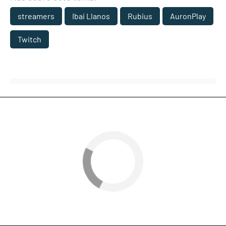
streamers
Ibai Llanos
Rubius
AuronPlay
Twitch