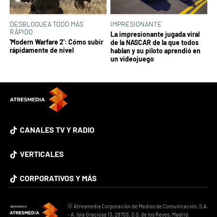
DESBLOQUEA TODO MÁS
IMPRESIONANTE
RÁPIDO
La impresionante jugada viral
'Modern Warfare 2': Cómo subir
de la NASCAR de la que todos
rápidamente de nivel
hablan y su piloto aprendió en
un videojuego
CANALES TV Y RADIO
VERTICALES
CORPORATIVOS Y MÁS
© Atresmedia Corporación de Medios de Comunicación, S.A
- A. Isla Graciosa 13, 28703, S.S. de los Reyes, Madrid.