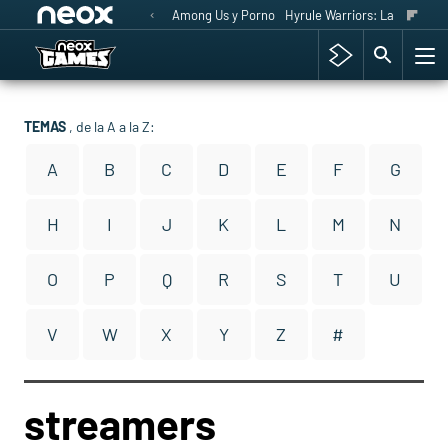
Among Us y Porno
Hyrule Warriors: La Era del 
TEMAS
, de la A a la Z:
A
B
C
D
E
F
G
H
I
J
K
L
M
N
O
P
Q
R
S
T
U
V
W
X
Y
Z
#
streamers