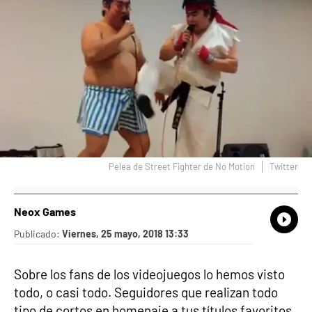
Pelea de Street Fighter de No Motion
Twitter
Neox Games
What
Comp
Publicado:
Viernes, 25 mayo, 2018 13:33
Sobre los fans de los videojuegos lo hemos visto
todo, o casi todo. Seguidores que realizan todo
tipo de cortos en homenaje a tus títulos favoritos.