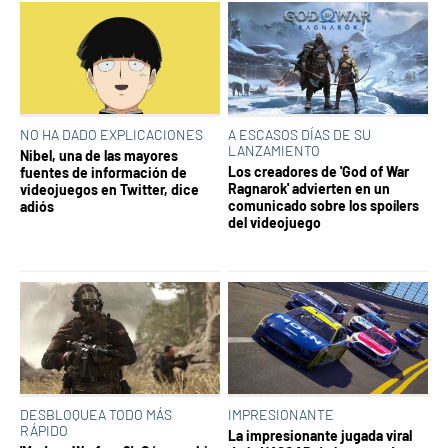
NO HA DADO EXPLICACIONES
A ESCASOS DÍAS DE SU
LANZAMIENTO
Nibel, una de las mayores
Los creadores de 'God of War
fuentes de información de
Ragnarok' advierten en un
videojuegos en Twitter, dice
comunicado sobre los spoílers
adiós
del videojuego
DESBLOQUEA TODO MÁS
IMPRESIONANTE
RÁPIDO
La impresionante jugada viral