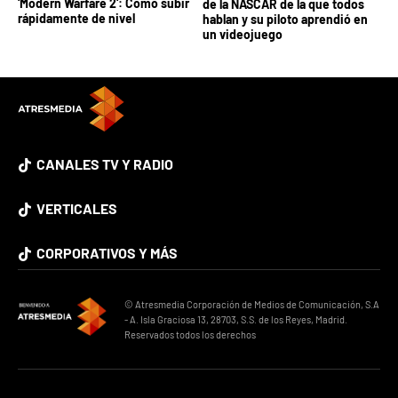
'Modern Warfare 2': Cómo subir
de la NASCAR de la que todos
rápidamente de nivel
hablan y su piloto aprendió en
un videojuego
CANALES TV Y RADIO
VERTICALES
CORPORATIVOS Y MÁS
© Atresmedia Corporación de Medios de Comunicación, S.A
- A. Isla Graciosa 13, 28703, S.S. de los Reyes, Madrid.
Reservados todos los derechos