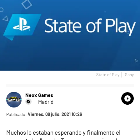
State of Play
Sony
Neox Games
What
Comp
Madrid
Publicado:
Viernes, 09 julio, 2021 10:26
Muchos lo estaban esperando y finalmente el